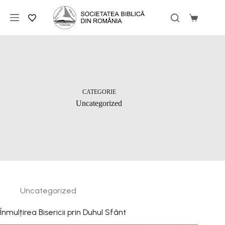
Sari
la
Coș
conținut
de
cumpărăt
CATEGORIE
Uncategorized
Uncategorized
Înmulțirea Bisericii prin Duhul Sfânt