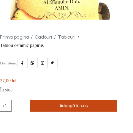
Prima pagină
Cadouri
Tablouri
/
/
/
Tablou ceramic papirus
Distribuie:
27,00
lei
În stoc
Cantitate
Adaugă în coș
Tablou
ceramic
papirus