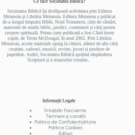
Ce face Societatea Biblică?
Societatea Biblică își desfășoară activitatea prin Editura
Metanoia și Librăria Metanoia. Editura Metanoia a publicat
de-a lungul timpului Biblii, Noul Testament, cărți de cântări,
materiale de studiu biblic, predici, comentarii și cărți pentru
creștere spirituală. Prima carte publicată a fost Când dorm
copiii, de Trena McDougal, în anul 2002. Prin Librăria
Metanoia, aceste materiale ajung la cititori, alături de alte cărți
creștine, cadouri, muzică, reviste, jocuri și produse de
papetărie. Astfel, Societatea Biblică sprijină răspândirea
Scripturii și a resurselor creștine..
Informații Legale
Întrebări frecvente
Termeni și condiții
Politica de Confidențialitate
Politica Cookies
Edituri