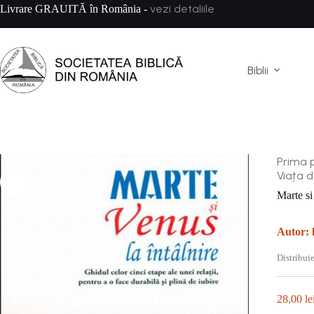
Sari
vezi detaliile
Livrare GRAUITĂ în România -
la
conținut
Biblii
Prima 
Viața d
Marte si
Autor:
Distribuie
28,00
le