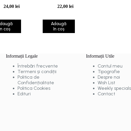
copiii
24,00
lei
22,00
lei
daugă
Adaugă
în coș
în coș
Informații Legale
Informații Utile
Întrebări frecvente
Contul meu
Termeni și condiții
Tipografie
Politica de
Despre noi
Confidențialitate
Wish List
Politica Cookies
Weekly specials
Edituri
Contact