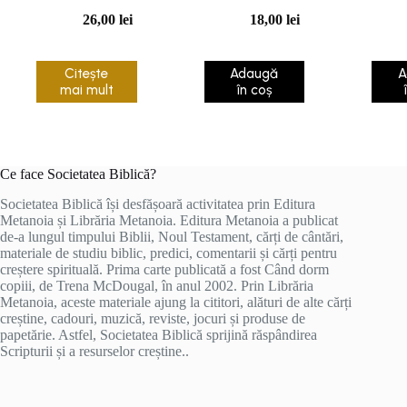
totdeauna
26,00
lei
18,00
lei
Citește
Adaugă
A
mai mult
în coș
Ce face Societatea Biblică?
Societatea Biblică își desfășoară activitatea prin Editura
Metanoia și Librăria Metanoia. Editura Metanoia a publicat
de-a lungul timpului Biblii, Noul Testament, cărți de cântări,
materiale de studiu biblic, predici, comentarii și cărți pentru
creștere spirituală. Prima carte publicată a fost Când dorm
copiii, de Trena McDougal, în anul 2002. Prin Librăria
Metanoia, aceste materiale ajung la cititori, alături de alte cărți
creștine, cadouri, muzică, reviste, jocuri și produse de
papetărie. Astfel, Societatea Biblică sprijină răspândirea
Scripturii și a resurselor creștine..