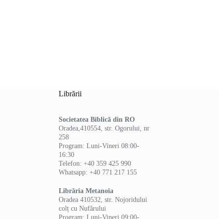
Librării
Societatea Biblică din RO
Oradea,410554, str. Ogorului, nr
258
Program: Luni-Vineri 08:00-
16:30
Telefon: +40 359 425 990
Whatsapp: +40 771 217 155
Librăria Metanoia
Oradea 410532, str. Nojoridului
colț cu Nufărului
Program: Luni-Vineri 09:00-