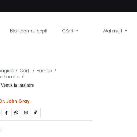
Biblii pentru copii
Cărți
Mai mult
pagină
Cărți
Familie
/
/
/
e familie
/
 Venus la intalnire
Dr. John Gray
:
i