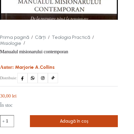
Prima pagină
Cărți
Teologia Practică
/
/
/
Misiologie
/
Manualul misionarului contemporan
Marjorie A.Collins
Autor:
Distribuie:
30,00
lei
În stoc
Cantitate
Adaugă în coș
Manualul
misionarului
contemporan