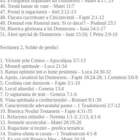
45. Evanghelia Imparatiei lui Dumnezeu – Matei 4:17, 23
46. Trestii batute de vant – Matei 11:7
47. Postul si rugaciunea – Ioel 2:12-13
48. Flacara cuceritoare a Cincizecimii – Fapte 2:1-12
49. Domnul este Pastorul meu. Si ce daca!? – Psalmul 23:1
50. Biserica glorioasa a lui Dumnezeu – Isaia 54:1-17
51. Alesi special de Dumnezeu – loan 15:16; 1 Petru 2:9-10
Sectiunea 2, Schite de predici
1. Victorie prin Cristos – Apocalipsa 3:7-13
2. Momeli spirituale – Luca 21:34
3. Ramai optimist intr-o lume pesimista – Luca 24:30-32
4. Apolo, cavalerul lui Dumnezeu – Fapte 18:24-28; 1 Corinteni 3:6-9
5. Credinta care daruieste – Fapte 3:1-10
6. Locul altarului – Geneza 13:4
7. O saptamana de trait – Geneza 7:1-6
8. Viata spirituala a credinciosului – Romani 8:1-39
9. Caracteristicile adevaratului pastor – 1 Tesaloniceni 2:7-12
10. Biserica Noului Testament – Fapte 4:31-35
11. Refacerea zidurilor – Neemia 1:1-3; 2:13; 4:1-6
12. Semnele ucenicului – Matei 28:19-20
13. Rugaciune si trezire – predica tematica
14. Trairea sfanta si curata – 1 Tesaloniceni 4:1-8
15. Eu voi zidi Biserica Mea – Matei 16:18