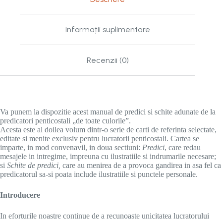
Informații suplimentare
Recenzii (0)
Va punem la dispozitie acest manual de predici si schite adunate de la
predicatori penticostali „de toate culorile”.
Acesta este al doilea volum dintr-o serie de carti de referinta selectate,
editate si menite exclusiv pentru lucratorii penticostali. Cartea se
imparte, in mod convenavil, in doua sectiuni:
Predici
, care redau
mesajele in intregime, impreuna cu ilustratiile si indrumarile necesare;
si
Schite de predici,
care au menirea de a provoca gandirea in asa fel ca
predicatorul sa-si poata include ilustratiile si punctele personale.
Introducere
In eforturile noastre continue de a recunoaste unicitatea lucratorului