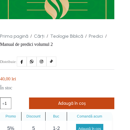
Prima pagină
Cărți
Teologie Biblică
Predici
/
/
/
/
Manual de predici volumul 2
Distribuie:
40,00
lei
În stoc
Cantitate
Adaugă în coș
Manual
de
predici
Promo
Discount
Buc
Comandă acum
volumul
2
5%
5
1-2
Adaugă în coș