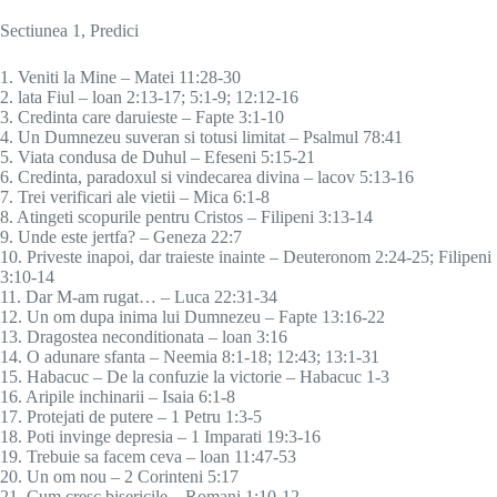
Sectiunea 1, Predici
1. Veniti la Mine – Matei 11:28-30
2. lata Fiul – loan 2:13-17; 5:1-9; 12:12-16
3. Credinta care daruieste – Fapte 3:1-10
4. Un Dumnezeu suveran si totusi limitat – Psalmul 78:41
5. Viata condusa de Duhul – Efeseni 5:15-21
6. Credinta, paradoxul si vindecarea divina – lacov 5:13-16
7. Trei verificari ale vietii – Mica 6:1-8
8. Atingeti scopurile pentru Cristos – Filipeni 3:13-14
9. Unde este jertfa? – Geneza 22:7
10. Priveste inapoi, dar traieste inainte – Deuteronom 2:24-25; Filipeni
3:10-14
11. Dar M-am rugat… – Luca 22:31-34
12. Un om dupa inima lui Dumnezeu – Fapte 13:16-22
13. Dragostea neconditionata – loan 3:16
14. O adunare sfanta – Neemia 8:1-18; 12:43; 13:1-31
15. Habacuc – De la confuzie la victorie – Habacuc 1-3
16. Aripile inchinarii – Isaia 6:1-8
17. Protejati de putere – 1 Petru 1:3-5
18. Poti invinge depresia – 1 Imparati 19:3-16
19. Trebuie sa facem ceva – loan 11:47-53
20. Un om nou – 2 Corinteni 5:17
21. Cum cresc bisericile – Romani 1:10-12