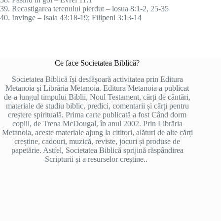
39. Recastigarea terenului pierdut – losua 8:1-2, 25-35
40. Invinge – Isaia 43:18-19; Filipeni 3:13-14
Ce face Societatea Biblică?
Societatea Biblică își desfășoară activitatea prin Editura
Metanoia și Librăria Metanoia. Editura Metanoia a publicat
de-a lungul timpului Biblii, Noul Testament, cărți de cântări,
materiale de studiu biblic, predici, comentarii și cărți pentru
creștere spirituală. Prima carte publicată a fost Când dorm
copiii, de Trena McDougal, în anul 2002. Prin Librăria
Metanoia, aceste materiale ajung la cititori, alături de alte cărți
creștine, cadouri, muzică, reviste, jocuri și produse de
papetărie. Astfel, Societatea Biblică sprijină răspândirea
Scripturii și a resurselor creștine..