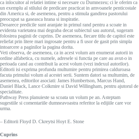
ca inlocuitor al relatiei intime si necesare cu Dumnezeu; ci le oferim ca
un exemplu al stilului de predicare practicat in amvoanele penticostale
din America si, de asemenea, pentru a stimula gandirea pastorului
preocupat sa gaseasca hrana si inspiratie.
Deoarece predicile sunt aranjate in primul rand pentru a scoate in
evidenta varietatea mai degraba decat subiectul sau autorul, sugeram
folosirea paginii de cuprins. De asemenea, fiecare titlu de capitol este
reliefat prin litere mari ingrosate pentru a fi usor de gasit prin simpla
intoarcere a paginilor la pagina dorita.
Veti observa, de asemenea, ca in acest volum am enumerat autorii in
ordine alfabetica, cu numele, adresele si functia pe care au avut-o in
perioada cand au contribuit la acest volum (vezi indexul autorilor).
Editorii isi exprima profunda multumire pentru primirea calduroasa
facuta primului volum al acestei serii. Suntem datori sa multumim, de
asemenea, editorilor asociati: James Humbertson, Marcus Hand,
Daniel Black, Lance Colkmire si David Willingham, pentru ajutorul de
specialitate.
Pathway Press planuieste sa scoata un volum pe an. Asteptam
sugestiile si comentariile dumneavoastra referitor la edijiile care vor
urma.
– Editorii Floyd D. Ckreytsi Hoyt E. Stone
Cuprins