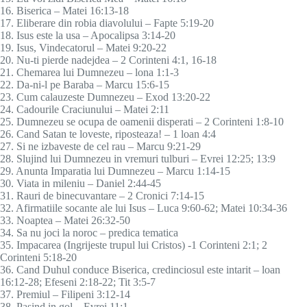
16. Biserica – Matei 16:13-18
17. Eliberare din robia diavolului – Fapte 5:19-20
18. Isus este la usa – Apocalipsa 3:14-20
19. Isus, Vindecatorul – Matei 9:20-22
20. Nu-ti pierde nadejdea – 2 Corinteni 4:1, 16-18
21. Chemarea lui Dumnezeu – lona 1:1-3
22. Da-ni-l pe Baraba – Marcu 15:6-15
23. Cum calauzeste Dumnezeu – Exod 13:20-22
24. Cadourile Craciunului – Matei 2:11
25. Dumnezeu se ocupa de oamenii disperati – 2 Corinteni 1:8-10
26. Cand Satan te loveste, riposteaza! – 1 loan 4:4
27. Si ne izbaveste de cel rau – Marcu 9:21-29
28. Slujind lui Dumnezeu in vremuri tulburi – Evrei 12:25; 13:9
29. Anunta Imparatia lui Dumnezeu – Marcu 1:14-15
30. Viata in mileniu – Daniel 2:44-45
31. Rauri de binecuvantare – 2 Cronici 7:14-15
32. Afirmatiile socante ale lui Isus – Luca 9:60-62; Matei 10:34-36
33. Noaptea – Matei 26:32-50
34. Sa nu joci la noroc – predica tematica
35. Impacarea (Ingrijeste trupul lui Cristos) -1 Corinteni 2:1; 2
Corinteni 5:18-20
36. Cand Duhul conduce Biserica, credinciosul este intarit – loan
16:12-28; Efeseni 2:18-22; Tit 3:5-7
37. Premiul – Filipeni 3:12-14
38. Pasind in gol – Evrei 11:1