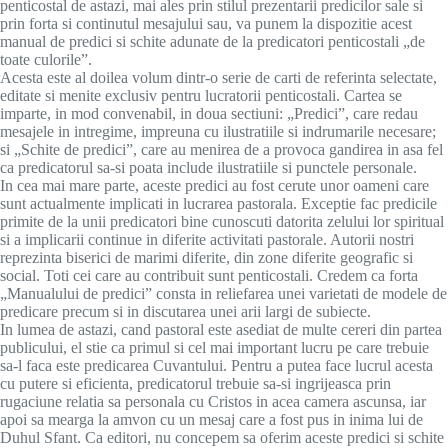
penticostal de astazi, mai ales prin stilul prezentarii predicilor sale si
prin forta si continutul mesajului sau, va punem la dispozitie acest
manual de predici si schite adunate de la predicatori penticostali „de
toate culorile”.
Acesta este al doilea volum dintr-o serie de carti de referinta selectate,
editate si menite exclusiv pentru lucratorii penticostali. Cartea se
imparte, in mod convenabil, in doua sectiuni: „Predici”, care redau
mesajele in intregime, impreuna cu ilustratiile si indrumarile necesare;
si „Schite de predici”, care au menirea de a provoca gandirea in asa fel
ca predicatorul sa-si poata include ilustratiile si punctele personale.
In cea mai mare parte, aceste predici au fost cerute unor oameni care
sunt actualmente implicati in lucrarea pastorala. Exceptie fac predicile
primite de la unii predicatori bine cunoscuti datorita zelului lor spiritual
si a implicarii continue in diferite activitati pastorale. Autorii nostri
reprezinta biserici de marimi diferite, din zone diferite geografic si
social. Toti cei care au contribuit sunt penticostali. Credem ca forta
„Manualului de predici” consta in reliefarea unei varietati de modele de
predicare precum si in discutarea unei arii largi de subiecte.
In lumea de astazi, cand pastoral este asediat de multe cereri din partea
publicului, el stie ca primul si cel mai important lucru pe care trebuie
sa-l faca este predicarea Cuvantului. Pentru a putea face lucrul acesta
cu putere si eficienta, predicatorul trebuie sa-si ingrijeasca prin
rugaciune relatia sa personala cu Cristos in acea camera ascunsa, iar
apoi sa mearga la amvon cu un mesaj care a fost pus in inima lui de
Duhul Sfant. Ca editori, nu concepem sa oferim aceste predici si schite