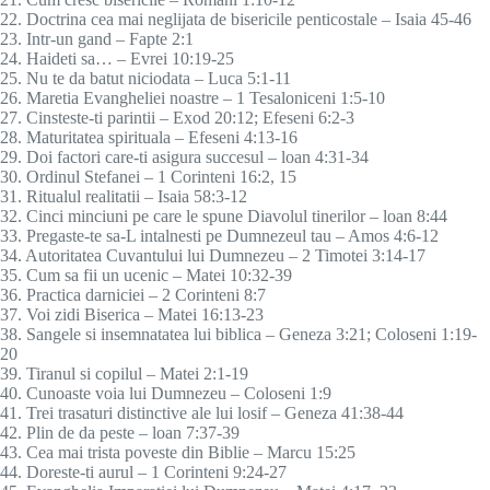
22. Doctrina cea mai neglijata de bisericile penticostale – Isaia 45-46
23. Intr-un gand – Fapte 2:1
24. Haideti sa… – Evrei 10:19-25
25. Nu te da batut niciodata – Luca 5:1-11
26. Maretia Evangheliei noastre – 1 Tesaloniceni 1:5-10
27. Cinsteste-ti parintii – Exod 20:12; Efeseni 6:2-3
28. Maturitatea spirituala – Efeseni 4:13-16
29. Doi factori care-ti asigura succesul – loan 4:31-34
30. Ordinul Stefanei – 1 Corinteni 16:2, 15
31. Ritualul realitatii – Isaia 58:3-12
32. Cinci minciuni pe care le spune Diavolul tinerilor – loan 8:44
33. Pregaste-te sa-L intalnesti pe Dumnezeul tau – Amos 4:6-12
34. Autoritatea Cuvantului lui Dumnezeu – 2 Timotei 3:14-17
35. Cum sa fii un ucenic – Matei 10:32-39
36. Practica darniciei – 2 Corinteni 8:7
37. Voi zidi Biserica – Matei 16:13-23
38. Sangele si insemnatatea lui biblica – Geneza 3:21; Coloseni 1:19-
20
39. Tiranul si copilul – Matei 2:1-19
40. Cunoaste voia lui Dumnezeu – Coloseni 1:9
41. Trei trasaturi distinctive ale lui losif – Geneza 41:38-44
42. Plin de da peste – loan 7:37-39
43. Cea mai trista poveste din Biblie – Marcu 15:25
44. Doreste-ti aurul – 1 Corinteni 9:24-27