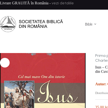
Sari
vezi detaliile
Livrare GRAUITĂ în România -
la
conținut
Biblii
Prima 
Charles
Isus – C
din Cuv
Autor:
Distribuie
35,00
le