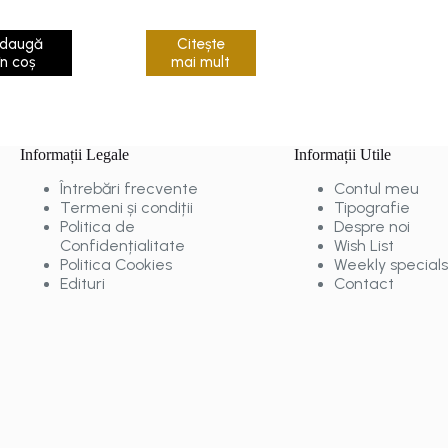
daugă
Citește
în coș
mai mult
Informații Legale
Informații Utile
Întrebări frecvente
Contul meu
Termeni și condiții
Tipografie
Politica de
Despre noi
Confidențialitate
Wish List
Politica Cookies
Weekly specials
Edituri
Contact