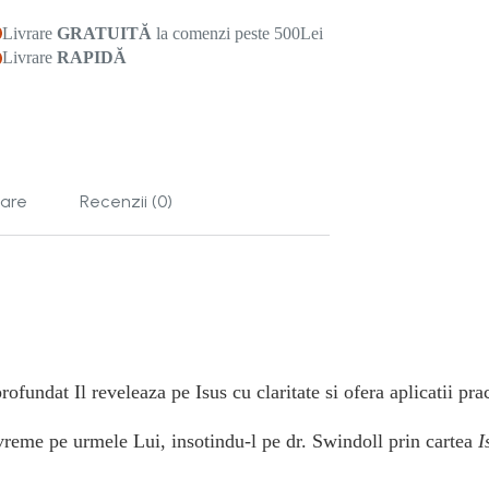
Livrare
GRATUITĂ
la comenzi peste 500Lei
Livrare
RAPIDĂ
tare
Recenzii (0)
ofundat Il reveleaza pe Isus cu claritate si ofera aplicatii prac
a vreme pe urmele Lui, insotindu-l pe dr. Swindoll prin cartea
I