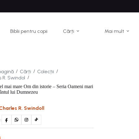
Biblii pentru copii
Cărți
Mai mult
pagină
Cărți
Colecții
/
/
/
 R. Swindol
/
el mai mare Om din istorie – Seria Oameni mari
ântul lui Dumnezeu
Charles R. Swindoll
:
i