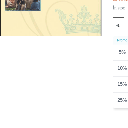
În stoc
Cantitat
Isus
-
Cel
mai
Promo
mare
Om
5%
din
istorie
-
10%
Seria
Oameni
mari
din
15%
Cuvântu
lui
Dumnez
25%