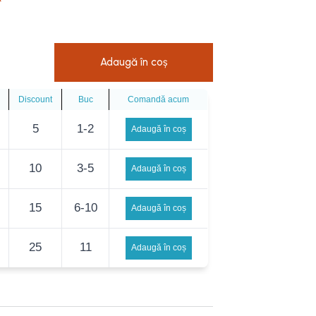
e
Adaugă în coș
Discount
Buc
Comandă acum
5
1-2
Adaugă în coș
10
3-5
Adaugă în coș
15
6-10
Adaugă în coș
l
eu
25
11
Adaugă în coș