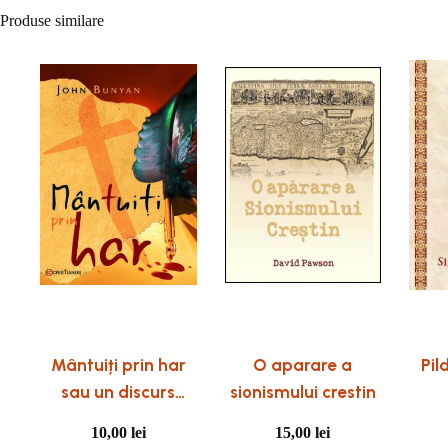
Produse similare
Mântuiți prin har
O aparare a
Pil
sau un discurs
sionismului crestin
despre harul lui
10,00
lei
15,00
lei
Dumnezeu