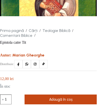
Prima pagină
Cărți
Teologie Biblică
/
/
/
Comentarii Biblice
/
Epistola catre Tit
Marian Gheorghe
Autor:
Distribuie:
12,00
lei
În stoc
Cantitate
Adaugă în coș
Epistola
catre
Tit