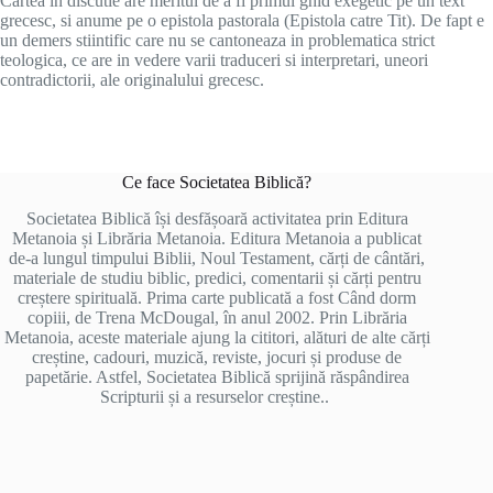
Cartea in discutie are meritul de a fi primul ghid exegetic pe un text
grecesc, si anume pe o epistola pastorala (Epistola catre Tit). De fapt e
un demers stiintific care nu se cantoneaza in problematica strict
teologica, ce are in vedere varii traduceri si interpretari, uneori
contradictorii, ale originalului grecesc.
Ce face Societatea Biblică?
Societatea Biblică își desfășoară activitatea prin Editura
Metanoia și Librăria Metanoia. Editura Metanoia a publicat
de-a lungul timpului Biblii, Noul Testament, cărți de cântări,
materiale de studiu biblic, predici, comentarii și cărți pentru
creștere spirituală. Prima carte publicată a fost Când dorm
copiii, de Trena McDougal, în anul 2002. Prin Librăria
Metanoia, aceste materiale ajung la cititori, alături de alte cărți
creștine, cadouri, muzică, reviste, jocuri și produse de
papetărie. Astfel, Societatea Biblică sprijină răspândirea
Scripturii și a resurselor creștine..