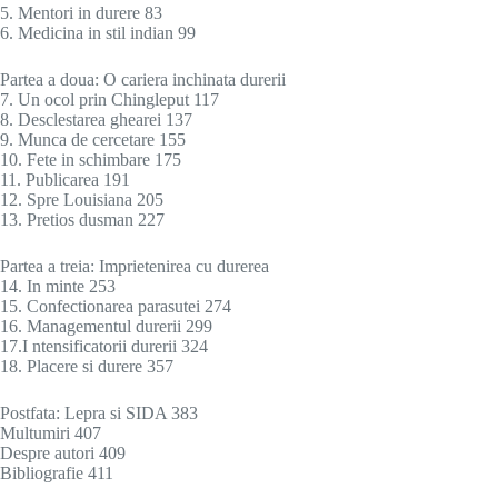
5. Mentori in durere 83
6. Medicina in stil indian 99
Partea a doua: O cariera inchinata durerii
7. Un ocol prin Chingleput 117
8. Desclestarea ghearei 137
9. Munca de cercetare 155
10. Fete in schimbare 175
11. Publicarea 191
12. Spre Louisiana 205
13. Pretios dusman 227
Partea a treia: Imprietenirea cu durerea
14. In minte 253
15. Confectionarea parasutei 274
16. Managementul durerii 299
17.I ntensificatorii durerii 324
18. Placere si durere 357
Postfata: Lepra si SIDA 383
Multumiri 407
Despre autori 409
Bibliografie 411