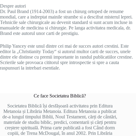
Despre autori
Dr. Paul Brand (1914-2003) a fost un chirurg ortoped de renume
mondial, care a indreptat mainile strambe si a descifrat misterul leprei.
Tehnicile sale chirurgicale au devenit standard si sunt acum incluse in
manualele de medicina si chirurgie. Pe langa activitatea medicala, dr.
Brand este autorul unor carti de prestigiu.
Philip Yancey este unul dintre cei mai de succes autori crestini. Este
editor la „Christianity Today“ si autorul multor carti de succes, unele
dintre ele distinse cu premii importante in randul publicatiilor crestine.
Scrierile sale provoaca cititorul spre introspectie si spre a cauta
raspunsuri la intrebari esentiale.
Ce face Societatea Biblică?
Societatea Biblică își desfășoară activitatea prin Editura
Metanoia și Librăria Metanoia. Editura Metanoia a publicat
de-a lungul timpului Biblii, Noul Testament, cărți de cântări,
materiale de studiu biblic, predici, comentarii și cărți pentru
creștere spirituală. Prima carte publicată a fost Când dorm
copiii, de Trena McDougal, în anul 2002. Prin Librăria