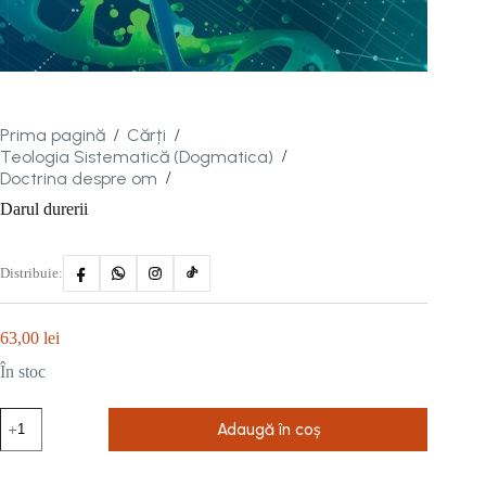
Prima pagină
Cărți
/
/
Teologia Sistematică (Dogmatica)
/
Doctrina despre om
/
Darul durerii
Distribuie:
63,00
lei
În stoc
Cantitate
Adaugă în coș
Darul
durerii