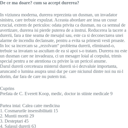
De ce ma doare? cum sa accept durerea?
In viziunea moderna, durerea reprezinta un dusman, un invadator
sinistru, care trebuie expulzat. Aceasta abordare are insa un cusur
crucial, extrem de periculos: odata privita ca dusman, nu ca semnal de
avertizare, durerea isi pierde puterea de a instrui. Reducerea la tacere a
durerii, fara a tine seama de mesajul sau, este ca si deconectarea unei
alarme de incendiu declansate, pentru a evita sa primesti vesti proaste.
In loc sa incercam sa „rezolvam“ problema durerii, eliminand-o,
trebuie sa invatam sa ascultam de ea si apoi s-o tratam. Durerea nu este
un dusman care ne invadeaza, ci un mesager loial al corpului, trimis
special pentru a ne atentiona cu privire la un pericol anume.
Darul durerii cerceteaza misterul durerii si-i dezvaluie importanta,
aruncand o lumina asupra unui dar pe care niciunul dintre noi nu ni-l
dorim, dar fara de care nu putem trai.
Cuprins
Prefata de C. Everett Koop, medic, doctor in stiinte medicale 9
Partea intai: Calea catre medicina
1. Cosmarurile insensibilitatii 15
2. Muntii mortii 29
3. Desteptari 45
4. Salasul durerii 63