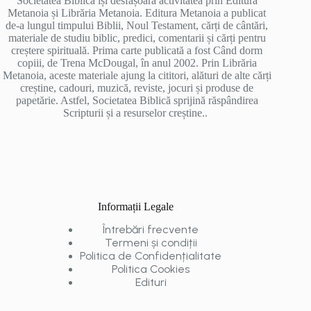
Societatea Biblică își desfășoară activitatea prin Editura
Metanoia și Librăria Metanoia. Editura Metanoia a publicat
de-a lungul timpului Biblii, Noul Testament, cărți de cântări,
materiale de studiu biblic, predici, comentarii și cărți pentru
creștere spirituală. Prima carte publicată a fost Când dorm
copiii, de Trena McDougal, în anul 2002. Prin Librăria
Metanoia, aceste materiale ajung la cititori, alături de alte cărți
creștine, cadouri, muzică, reviste, jocuri și produse de
papetărie. Astfel, Societatea Biblică sprijină răspândirea
Scripturii și a resurselor creștine..
Informații Legale
Întrebări frecvente
Termeni și condiții
Politica de Confidențialitate
Politica Cookies
Edituri