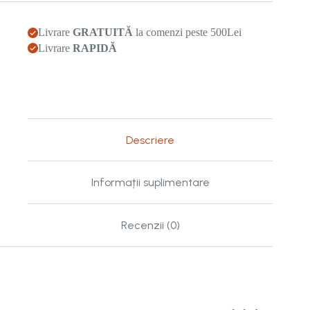
o
fată?
Livrare
GRATUITĂ
la comenzi peste 500Lei
Livrare
RAPIDĂ
Descriere
Informații suplimentare
Recenzii (0)