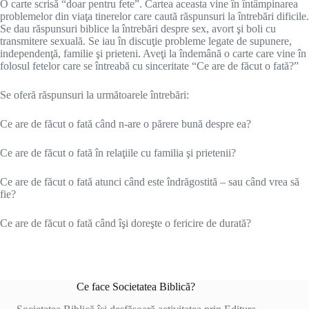
O carte scrisă “doar pentru fete”. Cartea aceasta vine în întâmpinarea
problemelor din viaţa tinerelor care caută răspunsuri la întrebări dificile.
Se dau răspunsuri biblice la întrebări despre sex, avort şi boli cu
transmitere sexuală. Se iau în discuţie probleme legate de supunere,
independenţă, familie şi prieteni. Aveţi la îndemână o carte care vine în
folosul fetelor care se întreabă cu sinceritate “Ce are de făcut o fată?”
Se oferă răspunsuri la următoarele întrebări:
Ce are de făcut o fată când n-are o părere bună despre ea?
Ce are de făcut o fată în relaţiile cu familia şi prietenii?
Ce are de făcut o fată atunci când este îndrăgostită – sau când vrea să
fie?
Ce are de făcut o fată când îşi doreşte o fericire de durată?
Ce face Societatea Biblică?