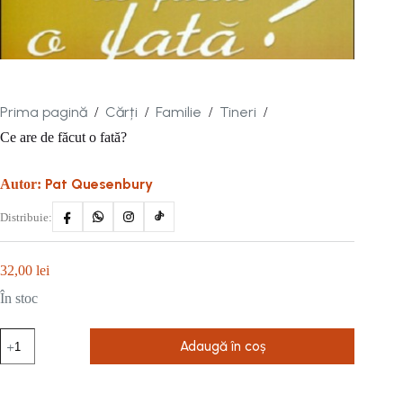
Prima pagină
Cărți
Familie
Tineri
/
/
/
/
Ce are de făcut o fată?
Pat Quesenbury
Autor:
Distribuie:
32,00
lei
În stoc
Cantitate
Adaugă în coș
Ce
are
de
făcut