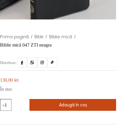
Prima pagină
Biblii
Biblie mică
/
/
/
Biblie mică 047 ZTI neagra
Distribuie:
130,00
lei
În stoc
Cantitate
Adaugă în coș
Biblie
mică
047
ZTI
neagra