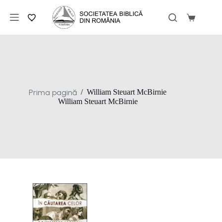
Sari
la
Coș
conținut
de
cumpărăt
Prima pagină
/
William Steuart McBirnie
William Steuart McBirnie