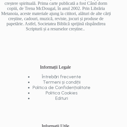
creștere spirituală. Prima carte publicată a fost Când dorm
copiii, de Trena McDougal, în anul 2002. Prin Librăria
Metanoia, aceste materiale ajung la cititori, alături de alte cărți
creștine, cadouri, muzică, reviste, jocuri și produse de
papetărie. Astfel, Societatea Biblică sprijină răspândirea
Scripturii și a resurselor creștine..
Informații Legale
Întrebări frecvente
Termeni și condiții
Politica de Confidențialitate
Politica Cookies
Edituri
Informații Utile