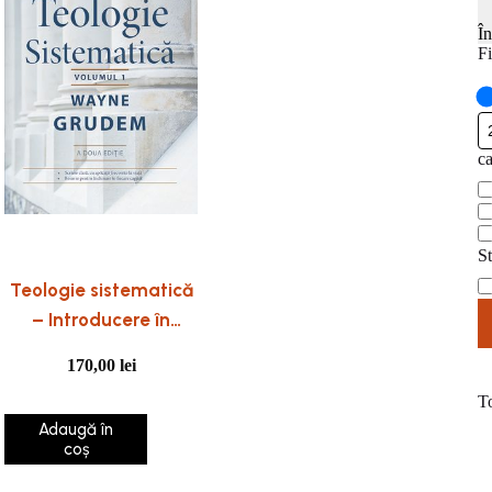
Î
Fi
ca
ca
St
St
Teologie sistematică
– Introducere în
doctrinele biblice-
170,00
lei
Volumul 1
T
Adaugă în
coș