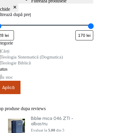
Filtrează produsele
nchide
ltrează după preț
tegorie
tegorie
Cărți
Teologia Sistematică (Dogmatica)
Teologie Biblică
atus
are
În stoc
Aplică
op produse dupa reviews
Biblie mica 046 ZTI -
albastru
Evaluat la
5.00
din 5