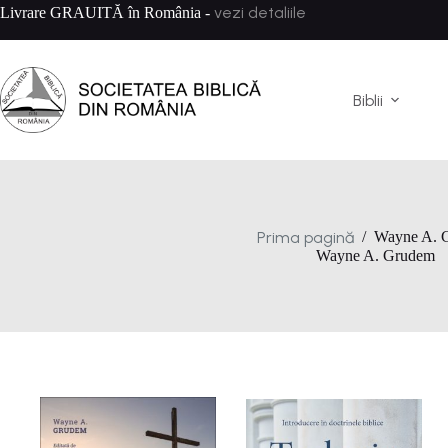
Sari
vezi detaliile
Livrare GRAUITĂ în România -
la
conținut
Biblii
Prima pagină
/
Wayne A. 
Wayne A. Grudem