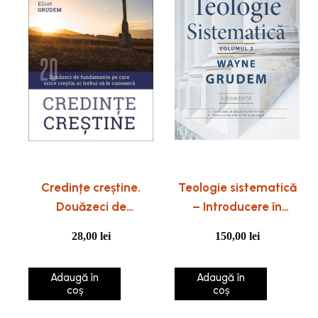
Credințe creștine.
Teologie sistematică
Douăzeci de
– Introducere în
fundamente pe care
doctrinele biblice –
28,00
lei
150,00
lei
orice creștin ar trebui
Volumul 2
să le cunoască
Adaugă în
Adaugă în
coș
coș