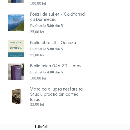
100,00
lei
Poezii de suflet - Călătorind
cu Dumnezeu!
Evaluat la
5.00
din 5
25,00
lei
Biblia ebraică - Geneza
Evaluat la
5.00
din 5
55,00
lei
Biblie mica 046 ZTI - mov
Evaluat la
4.00
din 5
100,00
lei
Viata ca o lupta nesfarsita.
Studiu practic din cartea
Iosua
33,00
lei
Librării