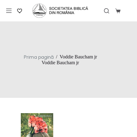
Sari
la
Coș
conținut
de
cumpărăt
Prima pagină
/
Voddie Baucham jr
Voddie Baucham jr