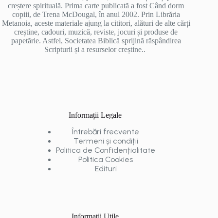
creștere spirituală. Prima carte publicată a fost Când dorm
copiii, de Trena McDougal, în anul 2002. Prin Librăria
Metanoia, aceste materiale ajung la cititori, alături de alte cărți
creștine, cadouri, muzică, reviste, jocuri și produse de
papetărie. Astfel, Societatea Biblică sprijină răspândirea
Scripturii și a resurselor creștine..
Informații Legale
Întrebări frecvente
Termeni și condiții
Politica de Confidențialitate
Politica Cookies
Edituri
Informații Utile