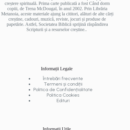
creștere spirituală. Prima carte publicată a fost Când dorm
copiii, de Trena McDougal, în anul 2002. Prin Librăria
Metanoia, aceste materiale ajung la cititori, alături de alte cărți
creștine, cadouri, muzică, reviste, jocuri și produse de
papetărie. Astfel, Societatea Biblică sprijină răspândirea
Scripturii și a resurselor creștine..
Informații Legale
Întrebări frecvente
Termeni și condiții
Politica de Confidențialitate
Politica Cookies
Edituri
Informații Utile