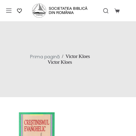
Sari
la
Coș
conținut
de
cumpărăt
Prima pagină
/
Victor Kloes
Victor Kloes