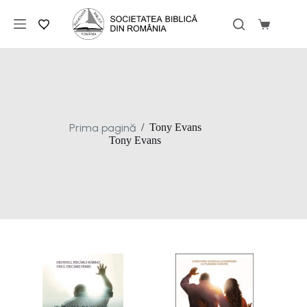
Sari
la
Coș
conținut
de
cumpărăt
Prima pagină
/
Tony Evans
Tony Evans