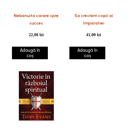
Nebanuita carare spre
Sa crestem copii ai
succes
Imparatiei
22,00
lei
41,00
lei
Adaugă în
Adaugă în
coș
coș