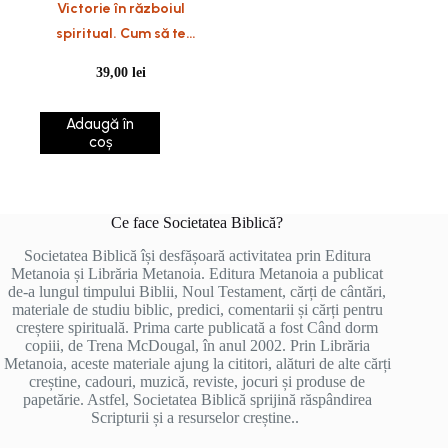
Victorie în războiul
spiritual. Cum să te
echipezi pentru bătălie
39,00
lei
Adaugă în
coș
Ce face Societatea Biblică?
Societatea Biblică își desfășoară activitatea prin Editura
Metanoia și Librăria Metanoia. Editura Metanoia a publicat
de-a lungul timpului Biblii, Noul Testament, cărți de cântări,
materiale de studiu biblic, predici, comentarii și cărți pentru
creștere spirituală. Prima carte publicată a fost Când dorm
copiii, de Trena McDougal, în anul 2002. Prin Librăria
Metanoia, aceste materiale ajung la cititori, alături de alte cărți
creștine, cadouri, muzică, reviste, jocuri și produse de
papetărie. Astfel, Societatea Biblică sprijină răspândirea
Scripturii și a resurselor creștine..