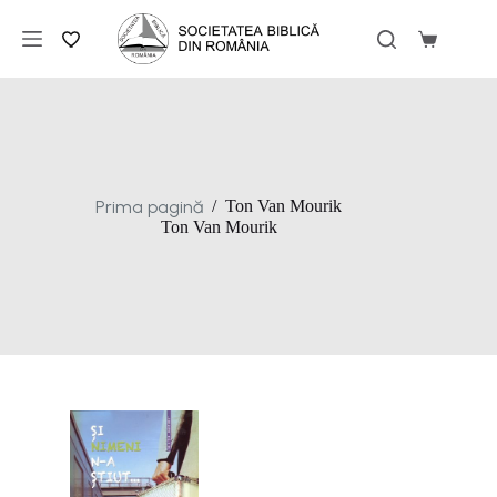
Sari
la
Coș
conținut
de
cumpărăt
Prima pagină
/
Ton Van Mourik
Ton Van Mourik