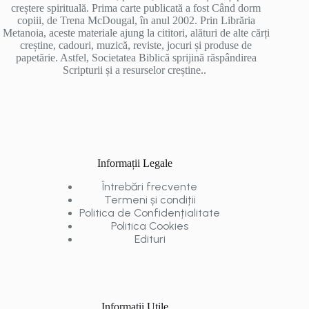
creștere spirituală. Prima carte publicată a fost Când dorm
copiii, de Trena McDougal, în anul 2002. Prin Librăria
Metanoia, aceste materiale ajung la cititori, alături de alte cărți
creștine, cadouri, muzică, reviste, jocuri și produse de
papetărie. Astfel, Societatea Biblică sprijină răspândirea
Scripturii și a resurselor creștine..
Informații Legale
Întrebări frecvente
Termeni și condiții
Politica de Confidențialitate
Politica Cookies
Edituri
Informații Utile