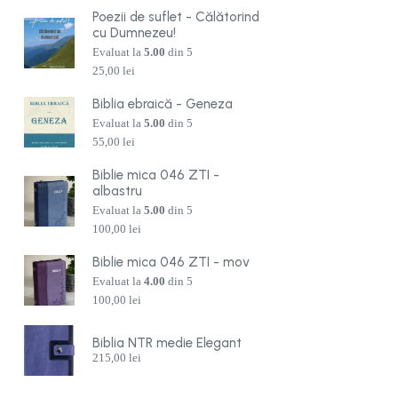
Poezii de suflet - Călătorind
cu Dumnezeu!
Evaluat la
5.00
din 5
25,00
lei
Biblia ebraică - Geneza
Evaluat la
5.00
din 5
55,00
lei
Biblie mica 046 ZTI -
albastru
Evaluat la
5.00
din 5
100,00
lei
Biblie mica 046 ZTI - mov
Evaluat la
4.00
din 5
100,00
lei
Biblia NTR medie Elegant
215,00
lei