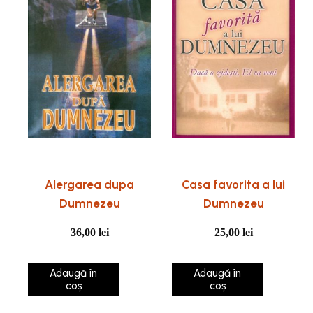
Alergarea dupa
Casa favorita a lui
Dumnezeu
Dumnezeu
36,00
lei
25,00
lei
Adaugă în
Adaugă în
coș
coș