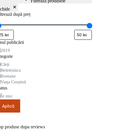
Filtrează produsele
nchide
ltrează după preț
ul publicării
nul
2019
blicării
tegorie
tegorie
Cărți
Beletristica
Romane
Viața Creștină
atus
are
În stoc
Aplică
op produse dupa reviews