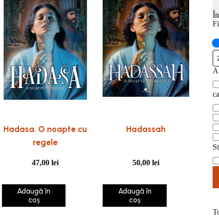
Î
Fi
An
A
pu
ca
ca
Hadasa. O noapte cu
Hadassah
regele
St
St
47,00
lei
50,00
lei
Adaugă în
Adaugă în
coș
coș
T