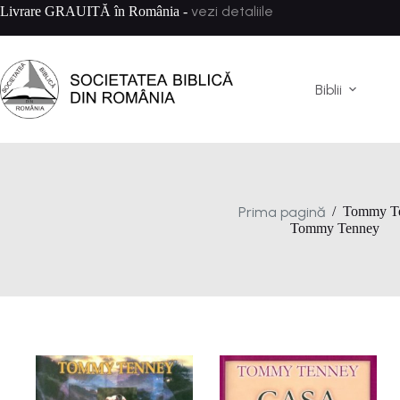
Sari
vezi detaliile
Livrare GRAUITĂ în România -
la
conținut
Biblii
Prima pagină
/
Tommy T
Tommy Tenney