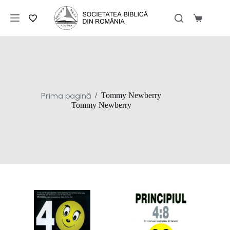
Sari
la
Coș
conținut
de
cumpărăt
Prima pagină
/
Tommy Newberry
Tommy Newberry