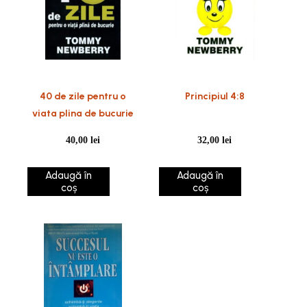
40 de zile pentru o
Principiul 4:8
viata plina de bucurie
40,00
lei
32,00
lei
Adaugă în
Adaugă în
coș
coș