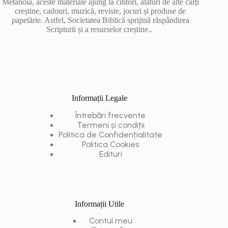
Metanoia, aceste materiale ajung la cititori, alături de alte cărți
creștine, cadouri, muzică, reviste, jocuri și produse de
papetărie. Astfel, Societatea Biblică sprijină răspândirea
Scripturii și a resurselor creștine..
Informații Legale
Întrebări frecvente
Termeni și condiții
Politica de Confidențialitate
Politica Cookies
Edituri
Informații Utile
Contul meu