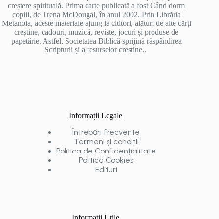
creștere spirituală. Prima carte publicată a fost Când dorm
copiii, de Trena McDougal, în anul 2002. Prin Librăria
Metanoia, aceste materiale ajung la cititori, alături de alte cărți
creștine, cadouri, muzică, reviste, jocuri și produse de
papetărie. Astfel, Societatea Biblică sprijină răspândirea
Scripturii și a resurselor creștine..
Informații Legale
Întrebări frecvente
Termeni și condiții
Politica de Confidențialitate
Politica Cookies
Edituri
Informații Utile