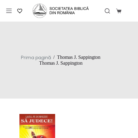
Sari
la
Coș
conținut
de
cumpărăt
Prima pagină
/
Thomas J. Sappington
Thomas J. Sappington