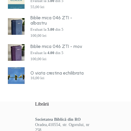
Evaluat la
5.00
din 5
55,00
lei
Biblie mica 046 ZTI -
albastru
Evaluat la
5.00
din 5
100,00
lei
Biblie mica 046 ZTI - mov
Evaluat la
4.00
din 5
100,00
lei
O viata crestina echilibrata
16,00
lei
Librării
Societatea Biblică din RO
Oradea,410554, str. Ogorului, nr
258