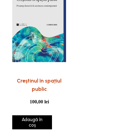
Creștinul în spațiul
public
100,00
lei
Adaugă în
coș