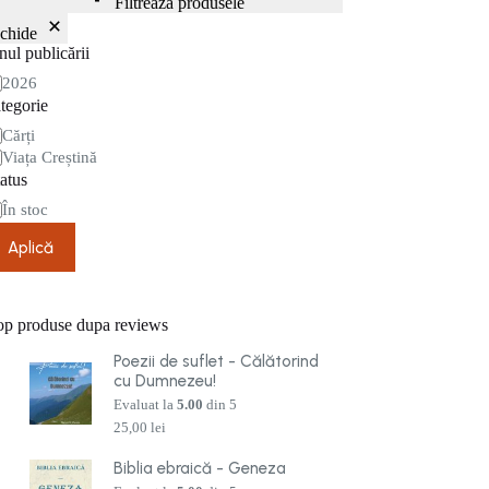
Filtrează produsele
nchide
ul publicării
nul
2026
blicării
tegorie
tegorie
Cărți
Viața Creștină
atus
are
În stoc
Aplică
op produse dupa reviews
Poezii de suflet - Călătorind
cu Dumnezeu!
Evaluat la
5.00
din 5
25,00
lei
Biblia ebraică - Geneza