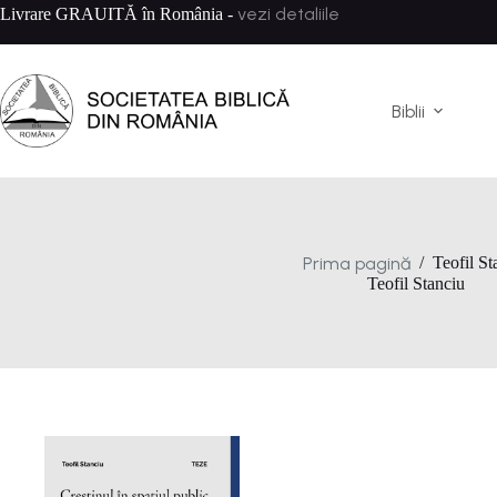
Sari
vezi detaliile
Livrare GRAUITĂ în România -
la
conținut
Biblii
Prima pagină
/
Teofil St
Teofil Stanciu