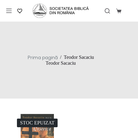
Sari
la
Coș
conținut
de
cumpărăt
Prima pagină
/
Teodor Sacaciu
Teodor Sacaciu
STOC EPUIZAT