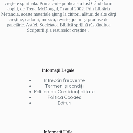
creștere spirituală. Prima carte publicată a fost Când dorm
copiii, de Trena McDougal, în anul 2002. Prin Librăria
Metanoia, aceste materiale ajung la cititori, alături de alte cărți
creștine, cadouri, muzică, reviste, jocuri și produse de
papetărie. Astfel, Societatea Biblică sprijină răspândirea
Scripturii și a resurselor creștine..
Informații Legale
Întrebări frecvente
Termeni și condiții
Politica de Confidențialitate
Politica Cookies
Edituri
Informații Utile