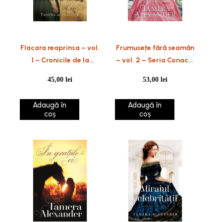
Flacara reaprinsa – vol.
Frumusețe fără seamăn
1 – Cronicile de la
– vol. 2 – Seria Conacul
Fountain Creek
Belmont
45,00
lei
53,00
lei
Adaugă în
Adaugă în
coș
coș