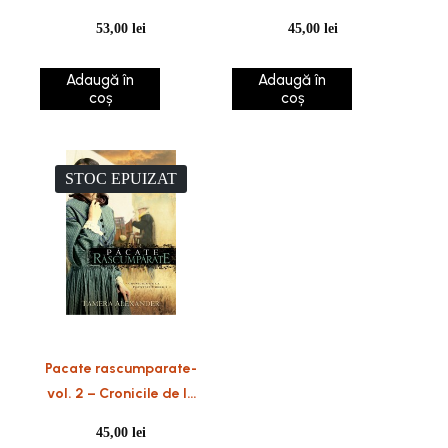
Belmont
Belle Meade
53,00
lei
45,00
lei
Adaugă în
Adaugă în
coș
coș
STOC EPUIZAT
Pacate rascumparate-
vol. 2 – Cronicile de la
Fountain Creek
45,00
lei