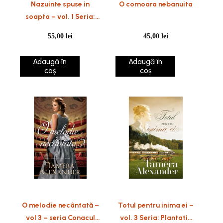
Nazuinte spuse in
O comoara nebanuita
soapta – vol. 1 Seria:
Plantatia Belle Meade
55,00
lei
45,00
lei
Adaugă în
Adaugă în
coș
coș
O melodie necântată –
Totul pentru inima ei –
vol 3 – seria Conacul
vol. 3 Seria: Plantatia