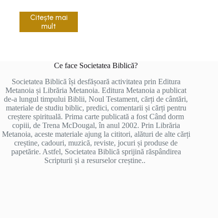
Citește mai
mult
Ce face Societatea Biblică?
Societatea Biblică își desfășoară activitatea prin Editura
Metanoia și Librăria Metanoia. Editura Metanoia a publicat
de-a lungul timpului Biblii, Noul Testament, cărți de cântări,
materiale de studiu biblic, predici, comentarii și cărți pentru
creștere spirituală. Prima carte publicată a fost Când dorm
copiii, de Trena McDougal, în anul 2002. Prin Librăria
Metanoia, aceste materiale ajung la cititori, alături de alte cărți
creștine, cadouri, muzică, reviste, jocuri și produse de
papetărie. Astfel, Societatea Biblică sprijină răspândirea
Scripturii și a resurselor creștine..