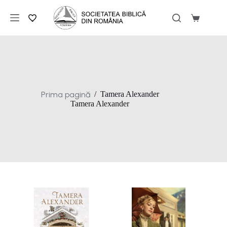
Sari
la
Coș
conținut
de
cumpărăt
Prima pagină
/
Tamera Alexander
Tamera Alexander