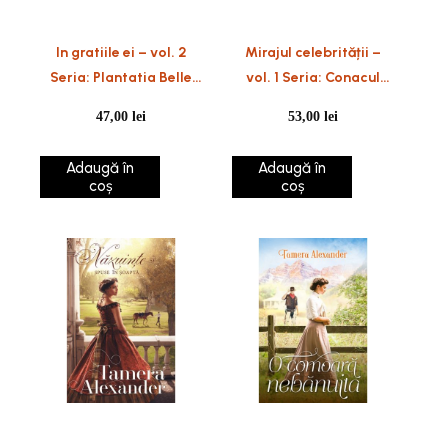
In gratiile ei – vol. 2
Mirajul celebrității –
Seria: Plantatia Belle
vol. 1 Seria: Conacul
Meade
Belmont
47,00
lei
53,00
lei
Adaugă în
Adaugă în
coș
coș