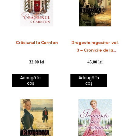
Crăciunul la Carnton
Dragoste regasita- vol.
3 – Cronicile de la
Fountain Creek
32,00
lei
45,00
lei
Adaugă în
Adaugă în
coș
coș