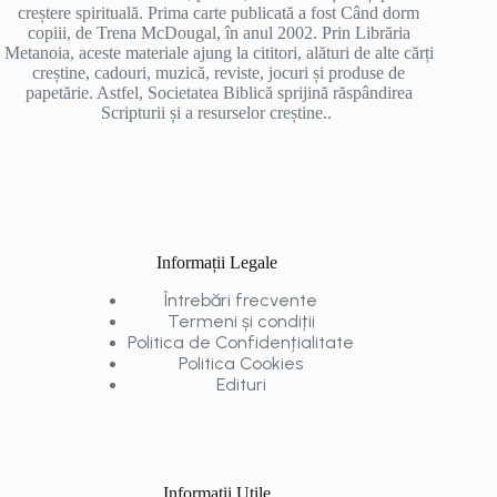
creștere spirituală. Prima carte publicată a fost Când dorm
copiii, de Trena McDougal, în anul 2002. Prin Librăria
Metanoia, aceste materiale ajung la cititori, alături de alte cărți
creștine, cadouri, muzică, reviste, jocuri și produse de
papetărie. Astfel, Societatea Biblică sprijină răspândirea
Scripturii și a resurselor creștine..
Informații Legale
Întrebări frecvente
Termeni și condiții
Politica de Confidențialitate
Politica Cookies
Edituri
Informații Utile