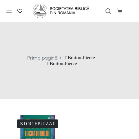
Sari
la
Coș
conținut
de
cumpărăt
Prima pagină
/
T.Burton-Pierce
T.Burton-Pierce
STOC EPUIZAT