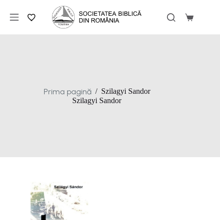
Sari
la
Coș
conținut
de
cumpărăt
Prima pagină
/
Szilagyi Sandor
Szilagyi Sandor