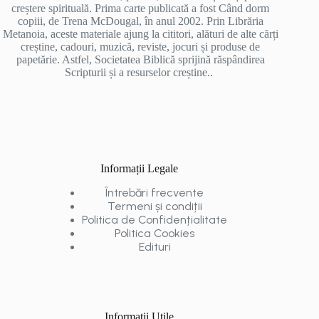
creștere spirituală. Prima carte publicată a fost Când dorm
copiii, de Trena McDougal, în anul 2002. Prin Librăria
Metanoia, aceste materiale ajung la cititori, alături de alte cărți
creștine, cadouri, muzică, reviste, jocuri și produse de
papetărie. Astfel, Societatea Biblică sprijină răspândirea
Scripturii și a resurselor creștine..
Informații Legale
Întrebări frecvente
Termeni și condiții
Politica de Confidențialitate
Politica Cookies
Edituri
Informații Utile