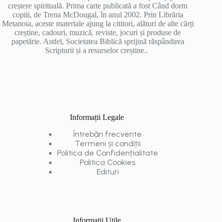
creștere spirituală. Prima carte publicată a fost Când dorm
copiii, de Trena McDougal, în anul 2002. Prin Librăria
Metanoia, aceste materiale ajung la cititori, alături de alte cărți
creștine, cadouri, muzică, reviste, jocuri și produse de
papetărie. Astfel, Societatea Biblică sprijină răspândirea
Scripturii și a resurselor creștine..
Informații Legale
Întrebări frecvente
Termeni și condiții
Politica de Confidențialitate
Politica Cookies
Edituri
Informații Utile