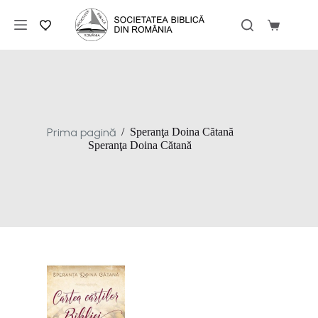
Sari
la
Coș
conținut
de
cumpărăt
Prima pagină
/
Speranţa Doina Cătană
Speranţa Doina Cătană