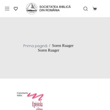
Sari
la
Coș
conținut
de
cumpărăt
Prima pagină
/
Soren Ruager
Soren Ruager