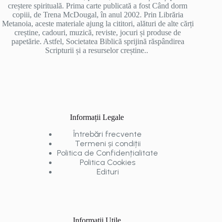
creștere spirituală. Prima carte publicată a fost Când dorm
copiii, de Trena McDougal, în anul 2002. Prin Librăria
Metanoia, aceste materiale ajung la cititori, alături de alte cărți
creștine, cadouri, muzică, reviste, jocuri și produse de
papetărie. Astfel, Societatea Biblică sprijină răspândirea
Scripturii și a resurselor creștine..
Informații Legale
Întrebări frecvente
Termeni și condiții
Politica de Confidențialitate
Politica Cookies
Edituri
Informații Utile