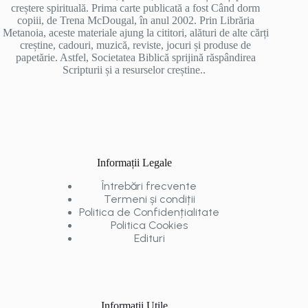
creștere spirituală. Prima carte publicată a fost Când dorm
copiii, de Trena McDougal, în anul 2002. Prin Librăria
Metanoia, aceste materiale ajung la cititori, alături de alte cărți
creștine, cadouri, muzică, reviste, jocuri și produse de
papetărie. Astfel, Societatea Biblică sprijină răspândirea
Scripturii și a resurselor creștine..
Informații Legale
Întrebări frecvente
Termeni și condiții
Politica de Confidențialitate
Politica Cookies
Edituri
Informații Utile