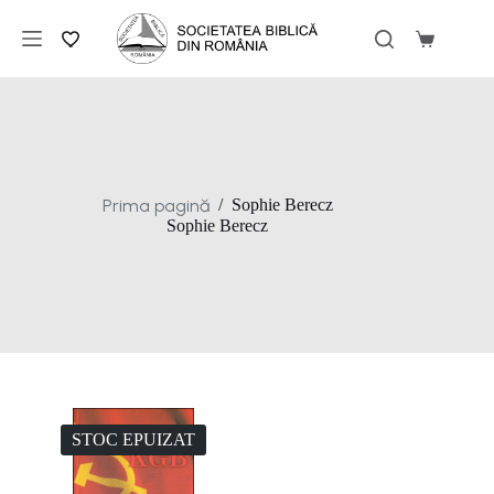
Sari
la
Coș
conținut
de
cumpărăt
Prima pagină
/
Sophie Berecz
Sophie Berecz
STOC EPUIZAT