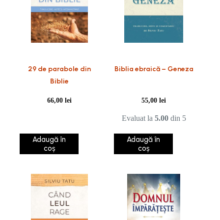
29 de parabole din
Biblia ebraică – Geneza
Biblie
66,00
lei
55,00
lei
Evaluat la
5.00
din 5
Adaugă în
Adaugă în
coș
coș