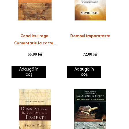
Cand leul rage.
Domnul imparateste
Comentariu la cartea
profetului Amos
66,00
lei
72,00
lei
Adaugă în
Adaugă în
coș
coș