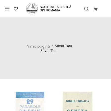
Sari
la
Coș
conținut
de
cumpărăt
Prima pagină
/
Silviu Tatu
Silviu Tatu