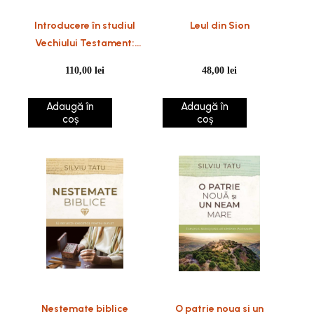
Introducere în studiul
Leul din Sion
Vechiului Testament:
Cărțile profetice și
110,00
lei
48,00
lei
poetice
Adaugă în
Adaugă în
coș
coș
Nestemate biblice
O patrie noua si un