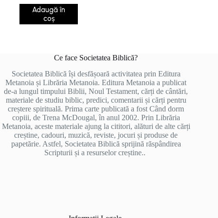
Adaugă în
coș
Ce face Societatea Biblică?
Societatea Biblică își desfășoară activitatea prin Editura
Metanoia și Librăria Metanoia. Editura Metanoia a publicat
de-a lungul timpului Biblii, Noul Testament, cărți de cântări,
materiale de studiu biblic, predici, comentarii și cărți pentru
creștere spirituală. Prima carte publicată a fost Când dorm
copiii, de Trena McDougal, în anul 2002. Prin Librăria
Metanoia, aceste materiale ajung la cititori, alături de alte cărți
creștine, cadouri, muzică, reviste, jocuri și produse de
papetărie. Astfel, Societatea Biblică sprijină răspândirea
Scripturii și a resurselor creștine..