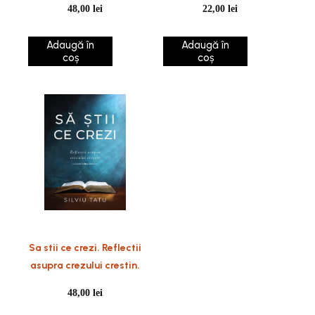
48,00
lei
22,00
lei
devenirii unui patriarh
Adaugă în
Adaugă în
coș
coș
Sa stii ce crezi. Reflectii
asupra crezului crestin.
48,00
lei