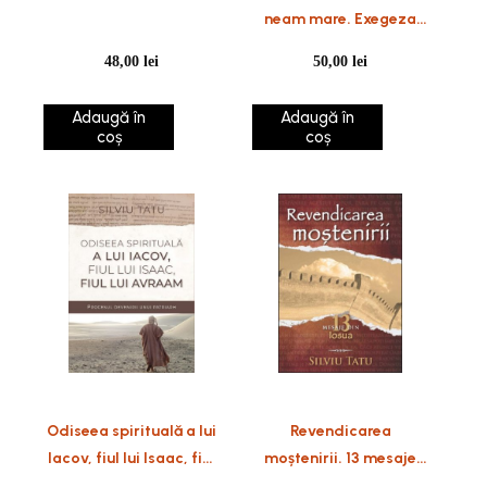
neam mare. Exegeza
naratiunilor despre
48,00
lei
50,00
lei
patriarhi.
Adaugă în
Adaugă în
coș
coș
Odiseea spirituală a lui
Revendicarea
Iacov, fiul lui Isaac, fiul
moștenirii. 13 mesaje
lui Avraam. Procesul
din Iosua