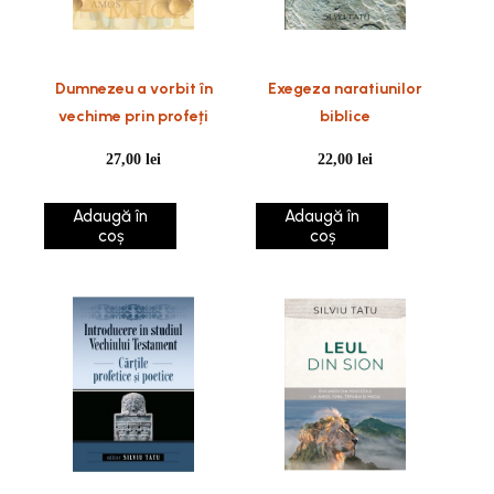
Dumnezeu a vorbit în
Exegeza naratiunilor
vechime prin profeți
biblice
27,00
lei
22,00
lei
Adaugă în
Adaugă în
coș
coș