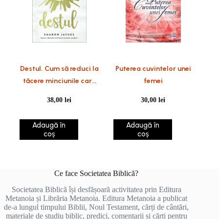
Destul. Cum să reduci la
Puterea cuvintelor unei
tăcere minciunile care
femei
îți fură încrederea
38,00
lei
30,00
lei
Adaugă în
Adaugă în
coș
coș
Ce face Societatea Biblică?
Societatea Biblică își desfășoară activitatea prin Editura
Metanoia și Librăria Metanoia. Editura Metanoia a publicat
de-a lungul timpului Biblii, Noul Testament, cărți de cântări,
materiale de studiu biblic, predici, comentarii și cărți pentru