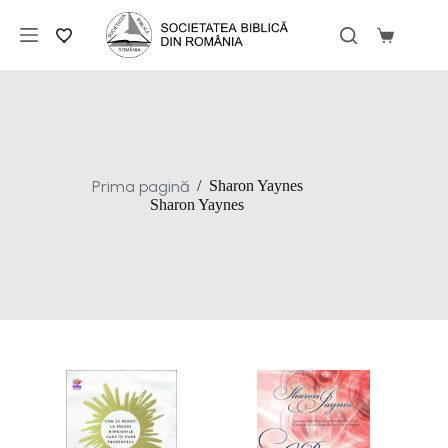
Sari
la
Coș
conținut
de
cumpărăt
Prima pagină
/
Sharon Yaynes
Sharon Yaynes