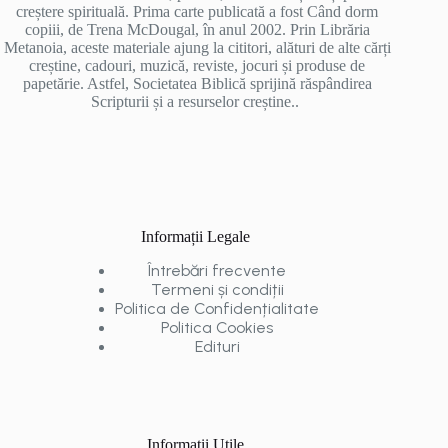
creștere spirituală. Prima carte publicată a fost Când dorm
copiii, de Trena McDougal, în anul 2002. Prin Librăria
Metanoia, aceste materiale ajung la cititori, alături de alte cărți
creștine, cadouri, muzică, reviste, jocuri și produse de
papetărie. Astfel, Societatea Biblică sprijină răspândirea
Scripturii și a resurselor creștine..
Informații Legale
Întrebări frecvente
Termeni și condiții
Politica de Confidențialitate
Politica Cookies
Edituri
Informații Utile