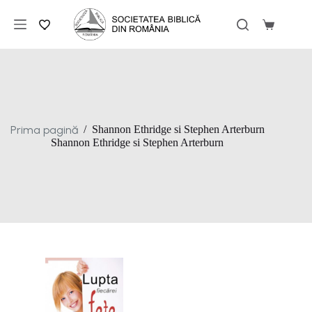
Sari
la
Coș
conținut
de
cumpărăt
Prima pagină
/
Shannon Ethridge si Stephen Arterburn
Shannon Ethridge si Stephen Arterburn