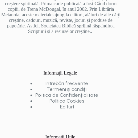
creștere spirituală. Prima carte publicată a fost Când dorm
copiii, de Trena McDougal, în anul 2002. Prin Librăria
Metanoia, aceste materiale ajung la cititori, alături de alte cărți
creștine, cadouri, muzică, reviste, jocuri și produse de
papetărie. Astfel, Societatea Biblică sprijină răspândirea
Scripturii și a resurselor creștine..
Informații Legale
Întrebări frecvente
Termeni și condiții
Politica de Confidențialitate
Politica Cookies
Edituri
Informații Utile