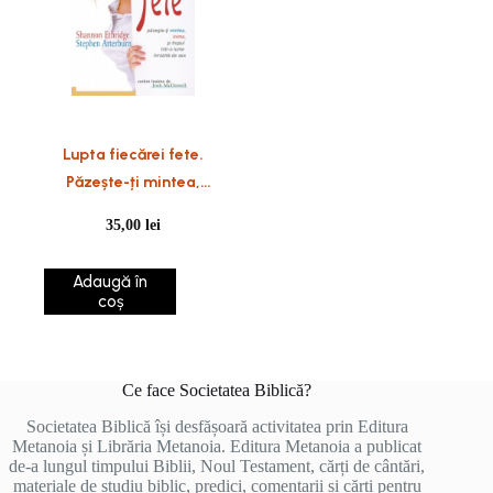
Lupta fiecărei fete.
Păzește-ți mintea,
inima și trupul într-o
35,00
lei
lume înrobită de sex
Adaugă în
coș
Ce face Societatea Biblică?
Societatea Biblică își desfășoară activitatea prin Editura
Metanoia și Librăria Metanoia. Editura Metanoia a publicat
de-a lungul timpului Biblii, Noul Testament, cărți de cântări,
materiale de studiu biblic, predici, comentarii și cărți pentru