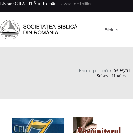
Sari
vezi detaliile
Livrare GRAUITĂ în România -
la
conținut
Biblii
Prima pagină
/
Selwyn H
Selwyn Hughes