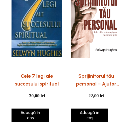
Cele 7 legi ale
Sprijinitorul tău
succesului spiritual
personal – Ajutor
biblic pentru
30,00
lei
22,00
lei
depășirea
momentelor grele
Adaugă în
Adaugă în
coș
coș