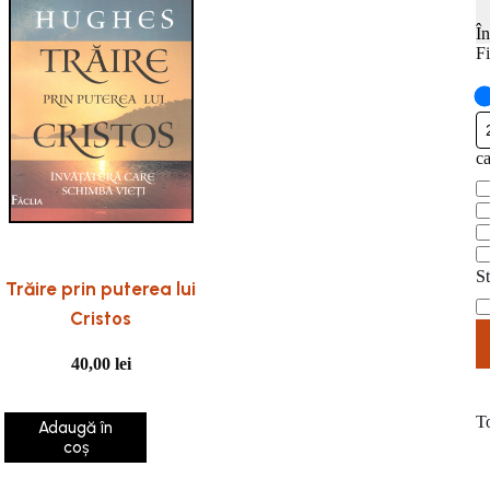
Î
Fi
ca
ca
St
Trăire prin puterea lui
St
Cristos
40,00
lei
T
Adaugă în
coș