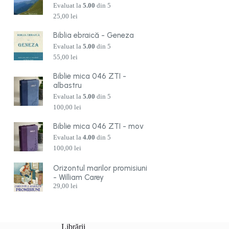
Evaluat la
5.00
din 5
25,00
lei
Biblia ebraică - Geneza
Evaluat la
5.00
din 5
55,00
lei
Biblie mica 046 ZTI -
albastru
Evaluat la
5.00
din 5
100,00
lei
Biblie mica 046 ZTI - mov
Evaluat la
4.00
din 5
100,00
lei
Orizontul marilor promisiuni
- William Carey
29,00
lei
Librării