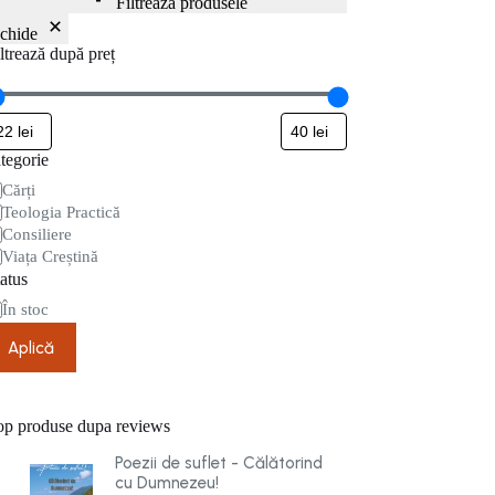
Filtrează produsele
nchide
ltrează după preț
tegorie
tegorie
Cărți
Teologia Practică
Consiliere
Viața Creștină
atus
are
În stoc
Aplică
op produse dupa reviews
Poezii de suflet - Călătorind
cu Dumnezeu!