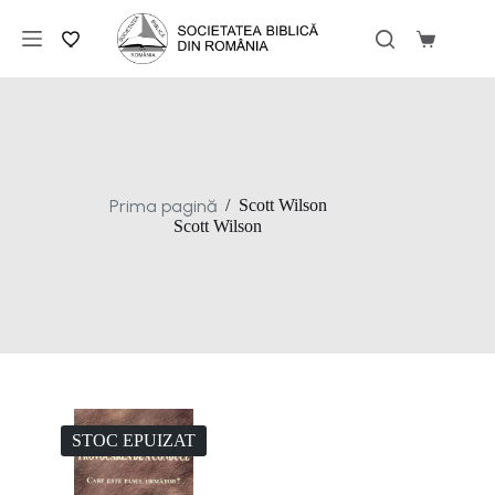
Sari
la
Coș
conținut
de
cumpărăt
Prima pagină
/
Scott Wilson
Scott Wilson
STOC EPUIZAT