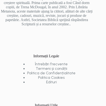
creștere spirituală. Prima carte publicată a fost Când dorm
copiii, de Trena McDougal, în anul 2002. Prin Librăria
Metanoia, aceste materiale ajung la cititori, alături de alte cărți
creștine, cadouri, muzică, reviste, jocuri și produse de
papetărie. Astfel, Societatea Biblică sprijină răspândirea
Scripturii și a resurselor creștine..
Informații Legale
Întrebări frecvente
Termeni și condiții
Politica de Confidențialitate
Politica Cookies
Edituri
Informații Utile