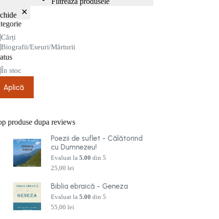
Filtrează produsele
nchide
tegorie
tegorie
Cărți
Biografii/Eseuri/Mărturii
atus
are
În stoc
Aplică
op produse dupa reviews
Poezii de suflet - Călătorind
cu Dumnezeu!
Evaluat la
5.00
din 5
25,00
lei
Biblia ebraică - Geneza
Evaluat la
5.00
din 5
55,00
lei