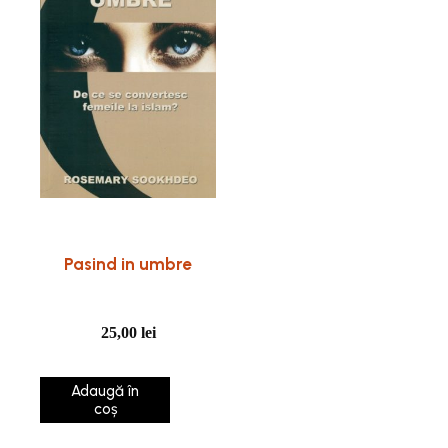
Pasind in umbre
25,00
lei
Adaugă în
coș