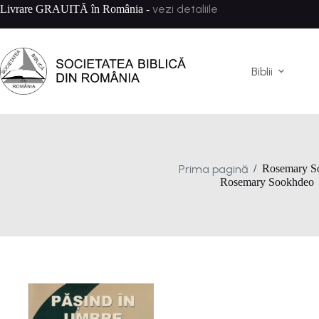
Sari
vezi detaliile
Livrare GRAUITĂ în România -
la
conținut
Biblii
Prima pagină
/
Rosemary S
Rosemary Sookhdeo