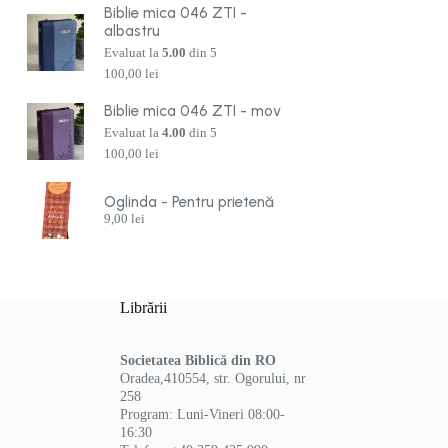
Biblie mica 046 ZTI -
albastru
Evaluat la
5.00
din 5
100,00
lei
Biblie mica 046 ZTI - mov
Evaluat la
4.00
din 5
100,00
lei
Oglinda - Pentru prietenă
9,00
lei
Librării
Societatea Biblică din RO
Oradea,410554, str. Ogorului, nr
258
Program: Luni-Vineri 08:00-
16:30