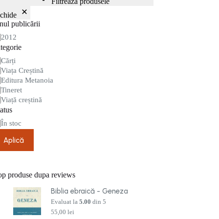
Filtrează produsele
nchide
ul publicării
nul
2012
blicării
tegorie
tegorie
Cărți
Viața Creștină
Editura Metanoia
Tineret
Viață creștină
atus
are
În stoc
Aplică
op produse dupa reviews
Biblia ebraică - Geneza
Evaluat la
5.00
din 5
55,00
lei