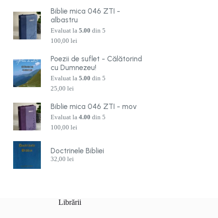
Biblie mica 046 ZTI -
albastru
Evaluat la
5.00
din 5
100,00
lei
Poezii de suflet - Călătorind
cu Dumnezeu!
Evaluat la
5.00
din 5
25,00
lei
Biblie mica 046 ZTI - mov
Evaluat la
4.00
din 5
100,00
lei
Doctrinele Bibliei
32,00
lei
Librării