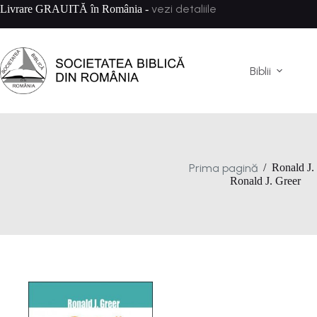
Sari
vezi detaliile
Livrare GRAUITĂ în România -
la
conținut
Biblii
Prima pagină
/
Ronald J.
Ronald J. Greer