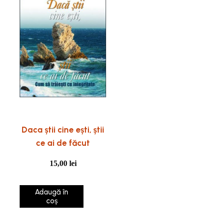
Daca știi cine ești, știi
ce ai de făcut
15,00
lei
Adaugă în
coș