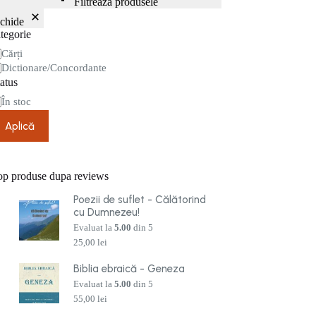
Filtrează produsele
nchide
tegorie
tegorie
Cărți
Dictionare/Concordante
atus
are
În stoc
Aplică
op produse dupa reviews
Poezii de suflet - Călătorind
cu Dumnezeu!
Evaluat la
5.00
din 5
25,00
lei
Biblia ebraică - Geneza
Evaluat la
5.00
din 5
55,00
lei