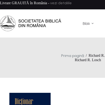
Sari
vezi detaliile
Livrare GRAUITĂ în România -
la
conținut
Biblii
Prima pagină
/
Richard R.
Richard R. Losch