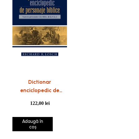
Dictionar
enciclopedic de
personaje biblice
122,00
lei
Adaugă în
coș