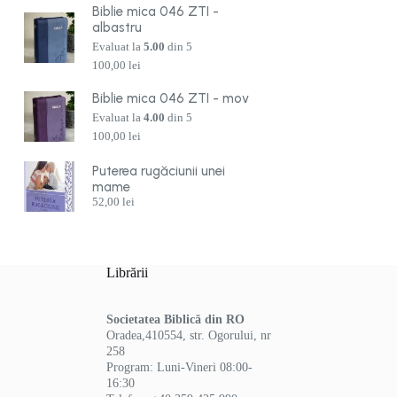
Biblie mica 046 ZTI -
albastru
Evaluat la
5.00
din 5
100,00
lei
Biblie mica 046 ZTI - mov
Evaluat la
4.00
din 5
100,00
lei
Puterea rugăciunii unei
mame
52,00
lei
Librării
Societatea Biblică din RO
Oradea,410554, str. Ogorului, nr
258
Program: Luni-Vineri 08:00-
16:30