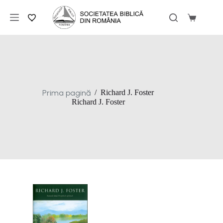
Sari
la
Coș
conținut
de
cumpărăt
Prima pagină
/
Richard J. Foster
Richard J. Foster