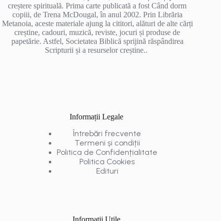
creștere spirituală. Prima carte publicată a fost Când dorm
copiii, de Trena McDougal, în anul 2002. Prin Librăria
Metanoia, aceste materiale ajung la cititori, alături de alte cărți
creștine, cadouri, muzică, reviste, jocuri și produse de
papetărie. Astfel, Societatea Biblică sprijină răspândirea
Scripturii și a resurselor creștine..
Informații Legale
Întrebări frecvente
Termeni și condiții
Politica de Confidențialitate
Politica Cookies
Edituri
Informații Utile