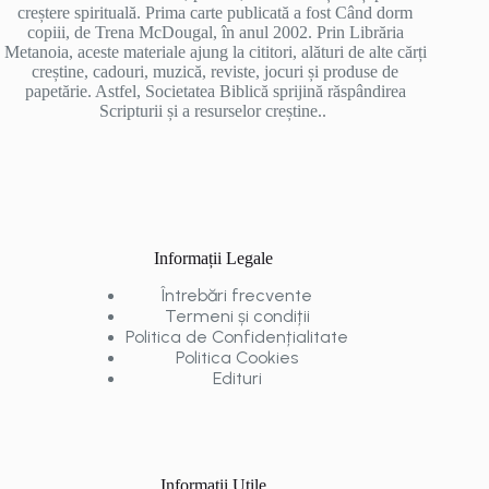
creștere spirituală. Prima carte publicată a fost Când dorm
copiii, de Trena McDougal, în anul 2002. Prin Librăria
Metanoia, aceste materiale ajung la cititori, alături de alte cărți
creștine, cadouri, muzică, reviste, jocuri și produse de
papetărie. Astfel, Societatea Biblică sprijină răspândirea
Scripturii și a resurselor creștine..
Informații Legale
Întrebări frecvente
Termeni și condiții
Politica de Confidențialitate
Politica Cookies
Edituri
Informații Utile