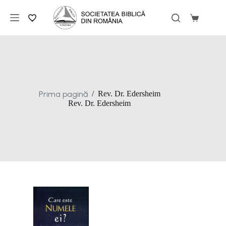
Sari
la
Coș
conținut
de
cumpărăt
Prima pagină
/
Rev. Dr. Edersheim
Rev. Dr. Edersheim