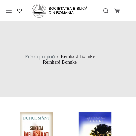
Sari
la
Coș
conținut
de
cumpărăt
Prima pagină
/
Reinhard Bonnke
Reinhard Bonnke