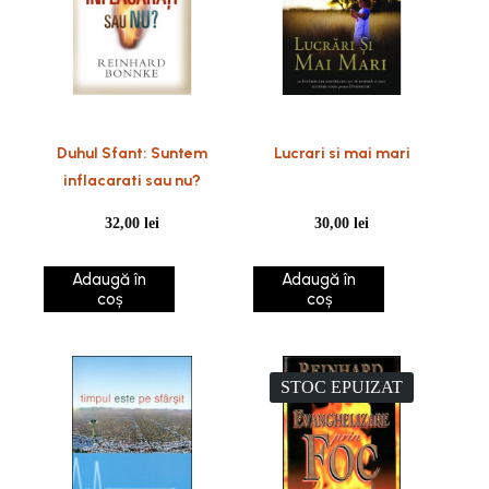
Duhul Sfant: Suntem
Lucrari si mai mari
inflacarati sau nu?
32,00
lei
30,00
lei
Adaugă în
Adaugă în
coș
coș
STOC EPUIZAT