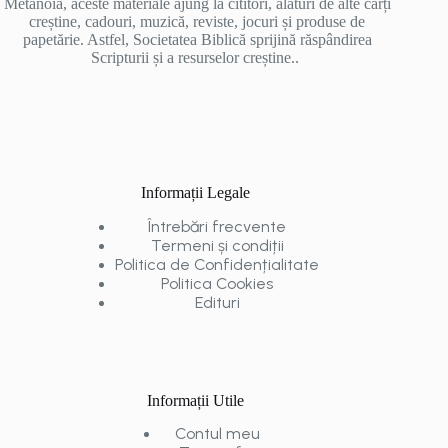
Metanoia, aceste materiale ajung la cititori, alături de alte cărți
creștine, cadouri, muzică, reviste, jocuri și produse de
papetărie. Astfel, Societatea Biblică sprijină răspândirea
Scripturii și a resurselor creștine..
Informații Legale
Întrebări frecvente
Termeni și condiții
Politica de Confidențialitate
Politica Cookies
Edituri
Informații Utile
Contul meu