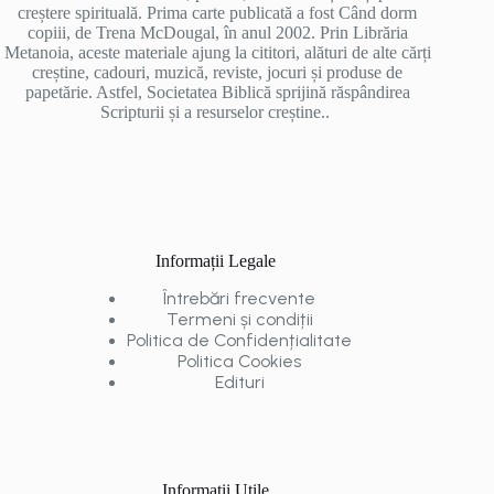
creștere spirituală. Prima carte publicată a fost Când dorm
copiii, de Trena McDougal, în anul 2002. Prin Librăria
Metanoia, aceste materiale ajung la cititori, alături de alte cărți
creștine, cadouri, muzică, reviste, jocuri și produse de
papetărie. Astfel, Societatea Biblică sprijină răspândirea
Scripturii și a resurselor creștine..
Informații Legale
Întrebări frecvente
Termeni și condiții
Politica de Confidențialitate
Politica Cookies
Edituri
Informații Utile