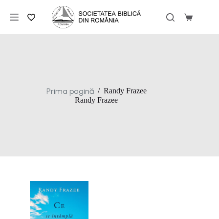
Sari
la
Coș
conținut
de
cumpărăt
Prima pagină
/
Randy Frazee
Randy Frazee