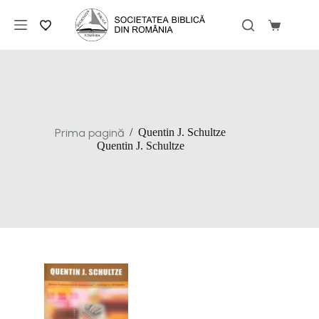
Sari
la
Coș
conținut
de
cumpărăt
Prima pagină
/
Quentin J. Schultze
Quentin J. Schultze