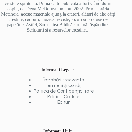
creștere spirituală. Prima carte publicată a fost Când dorm
copiii, de Trena McDougal, în anul 2002. Prin Librăria
Metanoia, aceste materiale ajung la cititori, alături de alte cărți
creștine, cadouri, muzică, reviste, jocuri și produse de
papetărie. Astfel, Societatea Biblică sprijină răspândirea
Scripturii și a resurselor creștine..
Informații Legale
Întrebări frecvente
Termeni și condiții
Politica de Confidențialitate
Politica Cookies
Edituri
Informații Utile