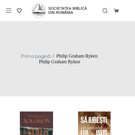
Sari
la
Coș
conținut
de
cumpărăt
Prima pagină
/
Philip Graham Ryken
Philip Graham Ryken