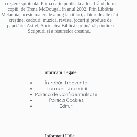
creștere spirituală. Prima carte publicată a fost Când dorm
copiii, de Trena McDougal, în anul 2002. Prin Librăria
Metanoia, aceste materiale ajung la cititori, alături de alte cărți
creștine, cadouri, muzică, reviste, jocuri și produse de
papetărie. Astfel, Societatea Biblică sprijină răspândirea
Scripturii și a resurselor creștine..
Informații Legale
Întrebări frecvente
Termeni și condiții
Politica de Confidențialitate
Politica Cookies
Edituri
Informații Utile