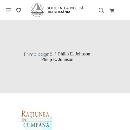
Sari
la
Coș
conținut
de
cumpărăt
Prima pagină
/
Philip E. Johnson
Philip E. Johnson