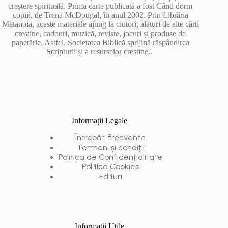
creștere spirituală. Prima carte publicată a fost Când dorm
copiii, de Trena McDougal, în anul 2002. Prin Librăria
Metanoia, aceste materiale ajung la cititori, alături de alte cărți
creștine, cadouri, muzică, reviste, jocuri și produse de
papetărie. Astfel, Societatea Biblică sprijină răspândirea
Scripturii și a resurselor creștine..
Informații Legale
Întrebări frecvente
Termeni și condiții
Politica de Confidențialitate
Politica Cookies
Edituri
Informații Utile