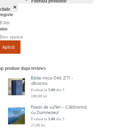
Filtrează produsele
nchide
tegorie
tegorie
Cărți
atus
are
Stoc epuizat
Aplică
op produse dupa reviews
Biblie mica 046 ZTI -
albastru
Evaluat la
5.00
din 5
100,00
lei
Poezii de suflet - Călătorind
cu Dumnezeu!
Evaluat la
5.00
din 5
25,00
lei