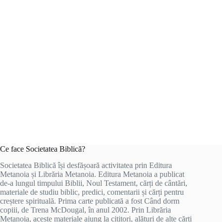
Ce face Societatea Biblică?
Societatea Biblică își desfășoară activitatea prin Editura
Metanoia și Librăria Metanoia. Editura Metanoia a publicat
de-a lungul timpului Biblii, Noul Testament, cărți de cântări,
materiale de studiu biblic, predici, comentarii și cărți pentru
creștere spirituală. Prima carte publicată a fost Când dorm
copiii, de Trena McDougal, în anul 2002. Prin Librăria
Metanoia, aceste materiale ajung la cititori, alături de alte cărți