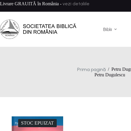
Sari
vezi detaliile
Livrare GRAUITĂ în România -
la
conținut
Biblii
Prima pagină
/
Petru Dug
Petru Dugulescu
STOC EPUIZAT