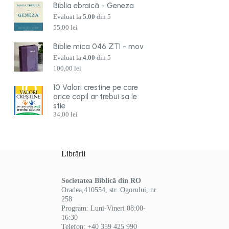
Biblia ebraică - Geneza
Evaluat la
5.00
din 5
55,00
lei
Biblie mica 046 ZTI - mov
Evaluat la
4.00
din 5
100,00
lei
10 Valori crestine pe care
orice copil ar trebui sa le
stie
34,00
lei
Librării
Societatea Biblică din RO
Oradea,410554, str. Ogorului, nr
258
Program: Luni-Vineri 08:00-
16:30
Telefon: +40 359 425 990