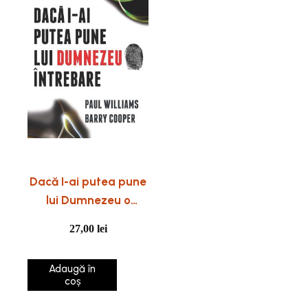
Dacă I-ai putea pune
lui Dumnezeu o
întrebare
27,00
lei
Adaugă în
coș