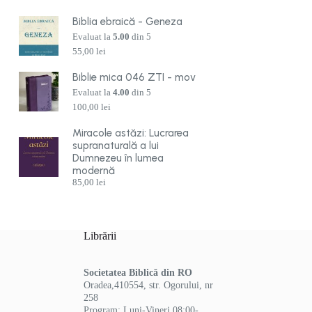
Biblia ebraică - Geneza
Evaluat la
5.00
din 5
55,00
lei
Biblie mica 046 ZTI - mov
Evaluat la
4.00
din 5
100,00
lei
Miracole astăzi: Lucrarea
supranaturală a lui
Dumnezeu în lumea
modernă
85,00
lei
Librării
Societatea Biblică din RO
Oradea,410554, str. Ogorului, nr
258
Program: Luni-Vineri 08:00-