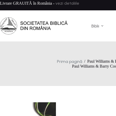
Sari
vezi detaliile
Livrare GRAUITĂ în România -
la
conținut
Biblii
Prima pagină
/
Paul Williams & 
Paul Williams & Barry Co