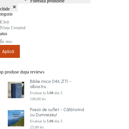
Filtrează produsele
nchide
tegorie
tegorie
Cărți
Viața Creștină
atus
are
În stoc
Aplică
op produse dupa reviews
Biblie mica 046 ZTI -
albastru
Evaluat la
5.00
din 5
100,00
lei
Poezii de suflet - Călătorind
cu Dumnezeu!
Evaluat la
5.00
din 5
25,00
lei