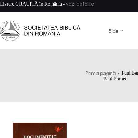
Sari
vezi detaliile
Livrare GRAUITĂ în România -
la
conținut
Biblii
Prima pagină
/
Paul Bar
Paul Barnett