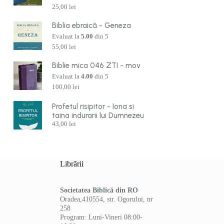
25,00
lei
Biblia ebraică - Geneza
Evaluat la
5.00
din 5
55,00
lei
Biblie mica 046 ZTI - mov
Evaluat la
4.00
din 5
100,00
lei
Profetul risipitor - Iona si
taina indurarii lui Dumnezeu
43,00
lei
Librării
Societatea Biblică din RO
Oradea,410554, str. Ogorului, nr
258
Program: Luni-Vineri 08:00-