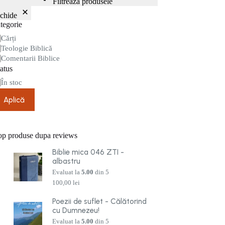
Filtrează produsele
nchide
tegorie
tegorie
Cărți
Teologie Biblică
Comentarii Biblice
atus
are
În stoc
Aplică
op produse dupa reviews
Biblie mica 046 ZTI -
albastru
Evaluat la
5.00
din 5
100,00
lei
Poezii de suflet - Călătorind
cu Dumnezeu!
Evaluat la
5.00
din 5