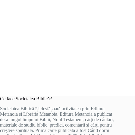
Ce face Societatea Biblică?
Societatea Biblică își desfășoară activitatea prin Editura
Metanoia și Librăria Metanoia. Editura Metanoia a publicat
de-a lungul timpului Biblii, Noul Testament, cărți de cântări,
materiale de studiu biblic, predici, comentarii și cărți pentru
creștere spirituală. Prima carte publicată a fost Când dorm