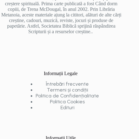
creștere spirituală. Prima carte publicată a fost Când dorm
copiii, de Trena McDougal, în anul 2002. Prin Librăria
Metanoia, aceste materiale ajung la cititori, alături de alte cărți
creștine, cadouri, muzică, reviste, jocuri și produse de
papetărie. Astfel, Societatea Biblică sprijină răspândirea
Scripturii și a resurselor creștine..
Informații Legale
Întrebări frecvente
Termeni și condiții
Politica de Confidențialitate
Politica Cookies
Edituri
Informații Utile