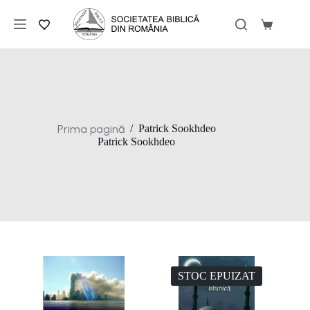
Sari
la
Coș
conținut
de
cumpărăt
Prima pagină
/
Patrick Sookhdeo
Patrick Sookhdeo
STOC EPUIZAT