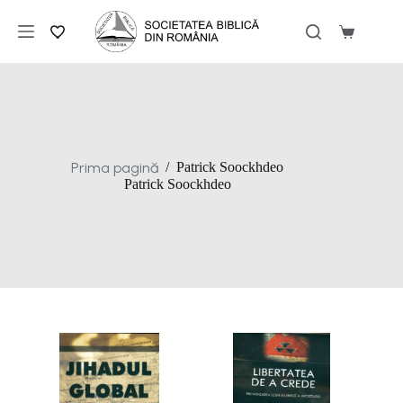
Sari
la
Coș
conținut
de
cumpărăt
Prima pagină
/
Patrick Soockhdeo
Patrick Soockhdeo