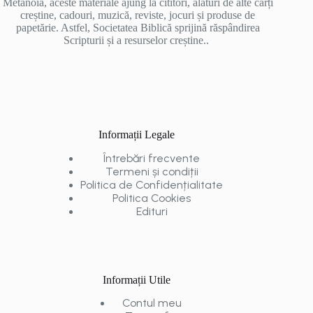
Metanoia, aceste materiale ajung la cititori, alături de alte cărți
creștine, cadouri, muzică, reviste, jocuri și produse de
papetărie. Astfel, Societatea Biblică sprijină răspândirea
Scripturii și a resurselor creștine..
Informații Legale
Întrebări frecvente
Termeni și condiții
Politica de Confidențialitate
Politica Cookies
Edituri
Informații Utile
Contul meu