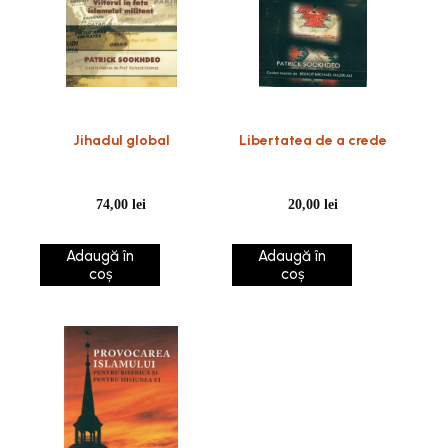
Jihadul global
Libertatea de a crede
74,00
lei
20,00
lei
Adaugă în
Adaugă în
coș
coș