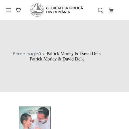
Sari
la
Coș
conținut
de
cumpărăt
Prima pagină
/
Patrick Morley & David Delk
Patrick Morley & David Delk