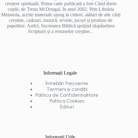
creștere spirituală. Prima carte publicată a fost Când dorm
copiii, de Trena McDougal, în anul 2002. Prin Librăria
Metanoia, aceste materiale ajung la cititori, alături de alte cărți
creștine, cadouri, muzică, reviste, jocuri și produse de
papetărie. Astfel, Societatea Biblică sprijină răspândirea
Scripturii și a resurselor creștine..
Informații Legale
Întrebări frecvente
Termeni și condiții
Politica de Confidențialitate
Politica Cookies
Edituri
Informații Utile