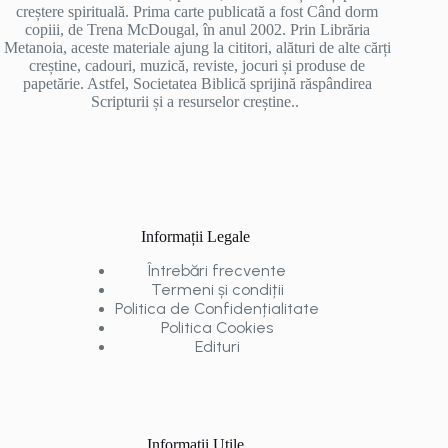
creștere spirituală. Prima carte publicată a fost Când dorm
copiii, de Trena McDougal, în anul 2002. Prin Librăria
Metanoia, aceste materiale ajung la cititori, alături de alte cărți
creștine, cadouri, muzică, reviste, jocuri și produse de
papetărie. Astfel, Societatea Biblică sprijină răspândirea
Scripturii și a resurselor creștine..
Informații Legale
Întrebări frecvente
Termeni și condiții
Politica de Confidențialitate
Politica Cookies
Edituri
Informații Utile