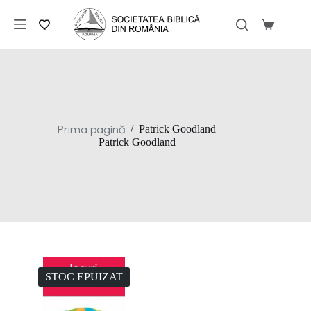
Sari
la
Coș
conținut
de
cumpărăt
Prima pagină
/
Patrick Goodland
Patrick Goodland
STOC EPUIZAT